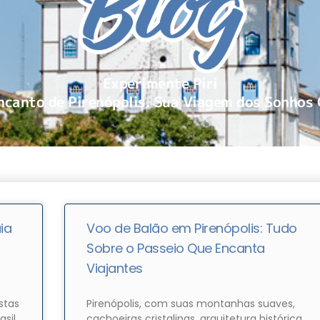
Experimente Piri
ncanto de Pirenópolis. Sua Viagem dos Sonhos
ia
Voo de Balão em Pirenópolis: Tudo
Sobre o Passeio Que Encanta
Viajantes
stas
Pirenópolis, com suas montanhas suaves,
sil,
cachoeiras cristalinas, arquitetura histórica