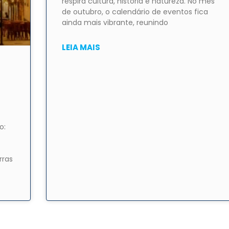
respira cultura, história e natureza. No mês
de outubro, o calendário de eventos fica
ainda mais vibrante, reunindo
LEIA MAIS
o:
rras