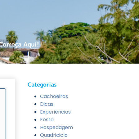
 Começa Aqui!
Categorias
Cachoeiras
Dicas
Experiências
Festa
Hospedagem
Quadriciclo