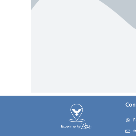
Con
F
e