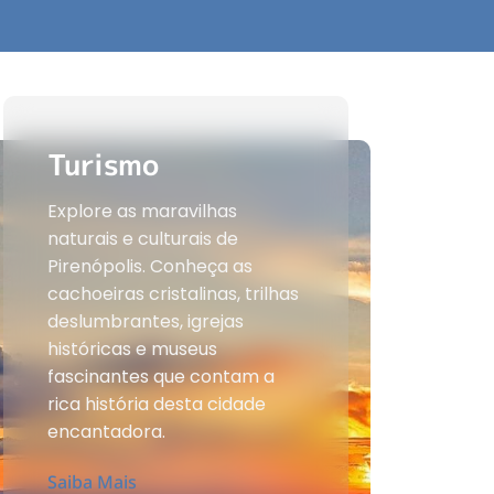
Turismo
Explore as maravilhas
naturais e culturais de
Pirenópolis. Conheça as
cachoeiras cristalinas, trilhas
deslumbrantes, igrejas
históricas e museus
fascinantes que contam a
rica história desta cidade
encantadora.
Saiba Mais