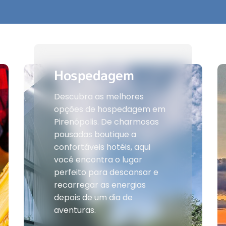
Hospedagem
Descubra as melhores
opções de hospedagem em
Pirenópolis. De charmosas
pousadas boutique a
confortáveis hotéis, aqui
você encontra o lugar
perfeito para descansar e
recarregar as energias
depois de um dia de
aventuras.